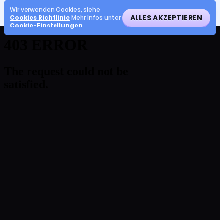
Wir verwenden Cookies, siehe
ALLES AKZEPTIEREN
Cookies Richtlinie
Mehr Infos unter
Cookie-Einstellungen.