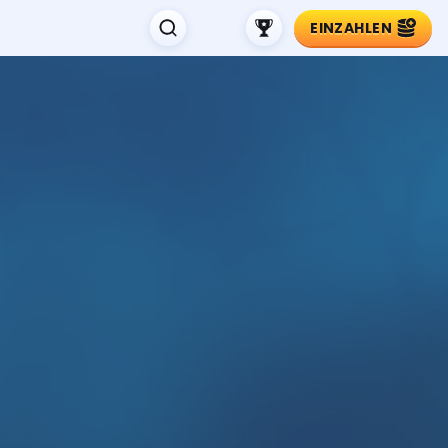
EINZAHLEN