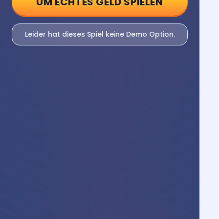
UM ECHTES GELD SPIELEN
Leider hat dieses Spiel keine Demo Option.