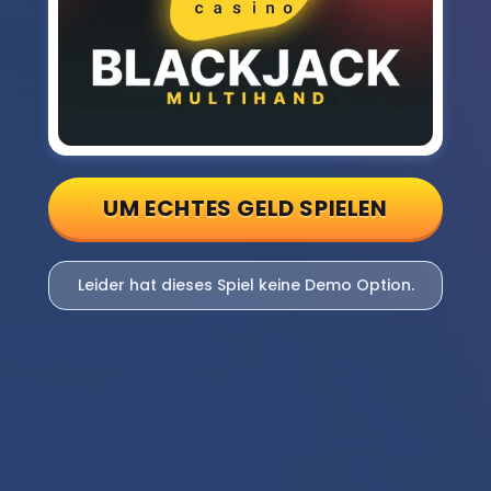
UM ECHTES GELD SPIELEN
Leider hat dieses Spiel keine Demo Option.