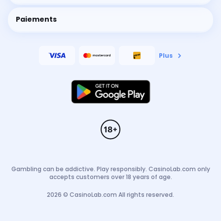
Paiements
Plus
Gambling can be addictive. Play responsibly. CasinoLab.com only
accepts customers over 18 years of age.
2026 © CasinoLab.com All rights reserved.