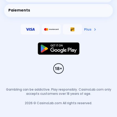
Paiements
Plus
Gambling can be addictive. Play responsibly. CasinoLab.com only
accepts customers over 18 years of age.
2026 © CasinoLab.com All rights reserved.