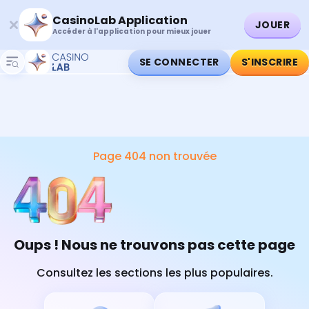
CasinoLab Application
JOUER
Accéder à l'application pour mieux jouer
SE CONNECTER
S'INSCRIRE
Page 404 non trouvée
Oups ! Nous ne trouvons pas cette page
Consultez les sections les plus populaires.