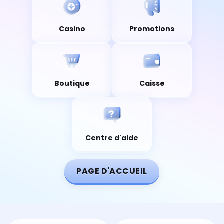
Casino
Promotions
Boutique
Caisse
Centre d'aide
PAGE D'ACCUEIL