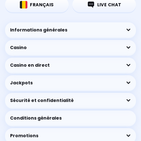
FRANÇAIS
LIVE CHAT
Informations générales
Casino
Casino en direct
Jackpots
Sécurité et confidentialité
Conditions générales
Promotions