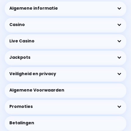
Algemene informatie
Casino
Live Casino
Jackpots
Veiligheid en privacy
Algemene Voorwaarden
Promoties
Betalingen