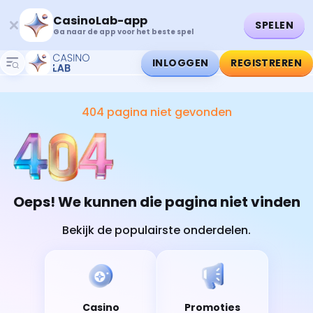
CasinoLab-app
SPELEN
Ga naar de app voor het beste spel
INLOGGEN
REGISTREREN
404 pagina niet gevonden
Oeps! We kunnen die pagina niet vinden
Bekijk de populairste onderdelen.
Casino
Promoties