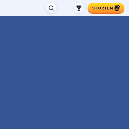
STORTEN