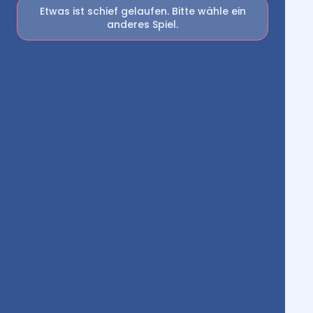
Etwas ist schief gelaufen. Bitte wähle ein
anderes Spiel.