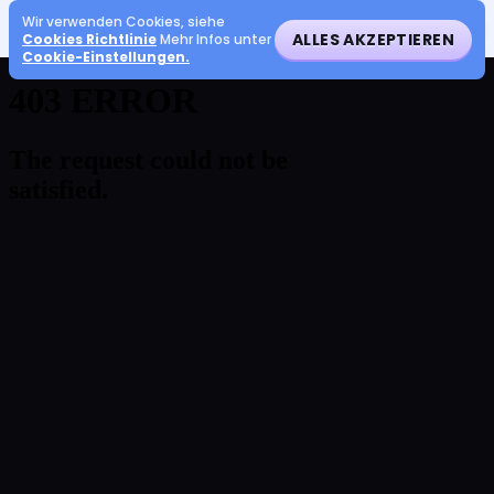
Wir verwenden Cookies, siehe
ALLES AKZEPTIEREN
Cookies Richtlinie
Mehr Infos unter
Cookie-Einstellungen.