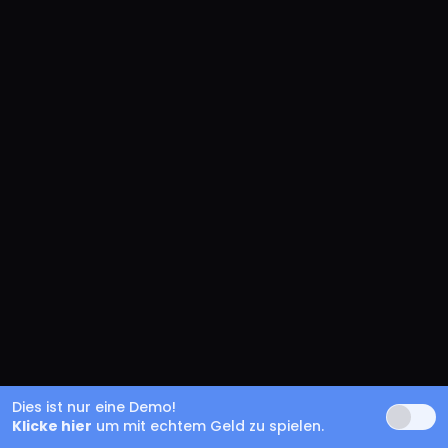
Dies ist nur eine Demo!
Klicke hier
um mit echtem Geld zu spielen.