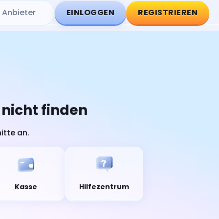
, Anbieter
EINLOGGEN
REGISTRIEREN
 nicht finden
itte an.
Kasse
Hilfezentrum