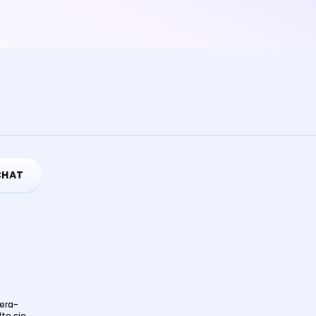
CHAT
era-
lte sie