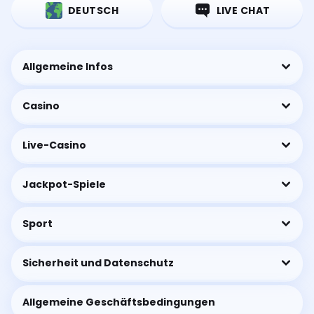
DEUTSCH
LIVE CHAT
Allgemeine Infos
Casino
Live-Casino
Jackpot-Spiele
Sport
Sicherheit und Datenschutz
Allgemeine Geschäftsbedingungen