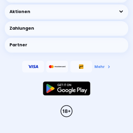
Aktionen
Zahlungen
Partner
Mehr