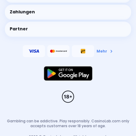
Zahlungen
Partner
Mehr
Gambling can be addictive. Play responsibly. CasinoLab.com only
accepts customers over 18 years of age.