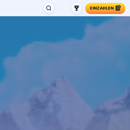
EINZAHLEN