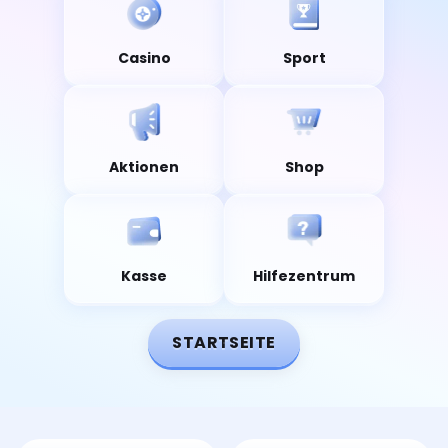
Casino
Sport
Aktionen
Shop
Kasse
Hilfezentrum
STARTSEITE