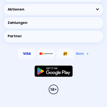
Aktionen
Zahlungen
Partner
Mehr