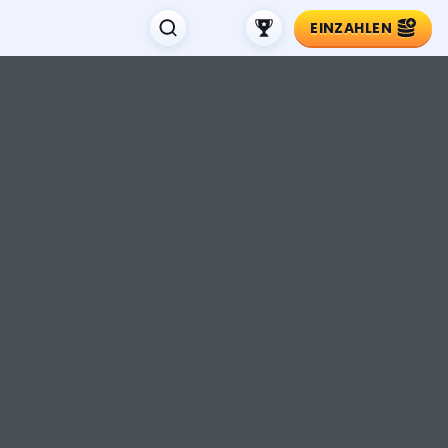
EINZAHLEN