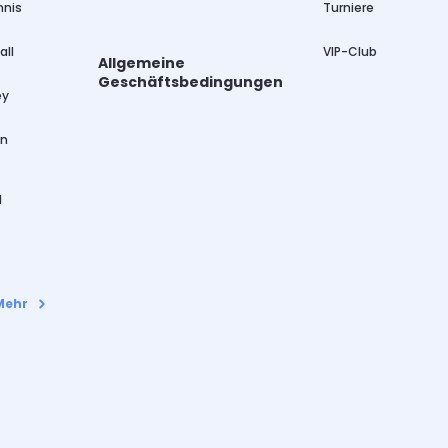
nnis
Turniere
all
VIP-Club
Allgemeine
Geschäftsbedingungen
ey
an
l
Mehr