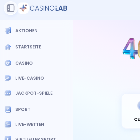
AKTIONEN
STARTSEITE
CASINO
LIVE-CASINO
JACKPOT-SPIELE
SPORT
Ca
LIVE-WETTEN
VIRTUELLER SPORT