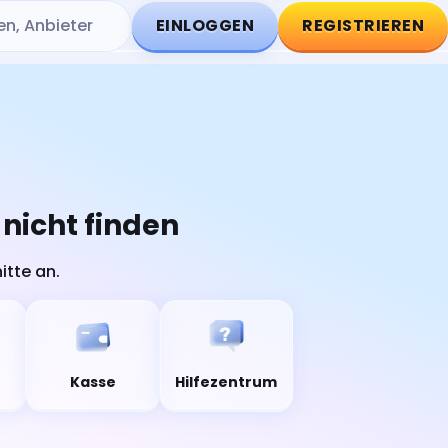
en, Anbieter
EINLOGGEN
REGISTRIEREN
 nicht finden
itte an.
Kasse
Hilfezentrum