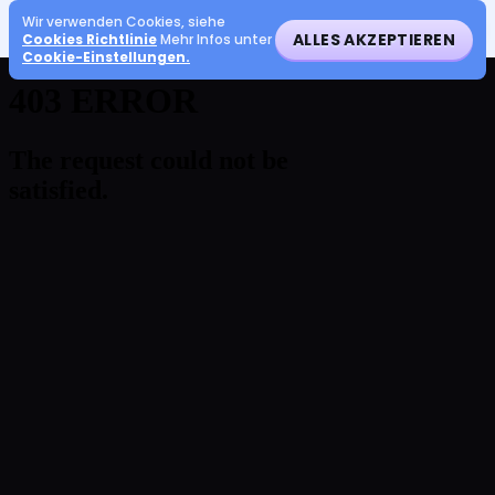
Wir verwenden Cookies, siehe
ALLES AKZEPTIEREN
Cookies Richtlinie
Mehr Infos unter
Cookie-Einstellungen.