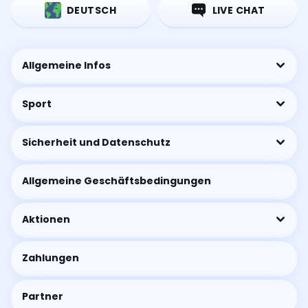
DEUTSCH
LIVE CHAT
Allgemeine Infos
Sport
Sicherheit und Datenschutz
Allgemeine Geschäftsbedingungen
Aktionen
Zahlungen
Partner