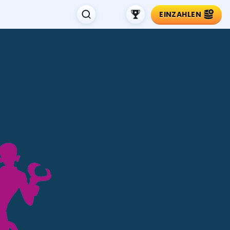
EINZAHLEN