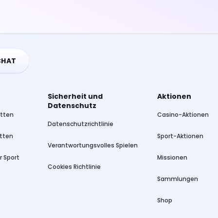
CHAT
Sicherheit und
Aktionen
Datenschutz
tten
Casino-Aktionen
Datenschutzrichtlinie
tten
Sport-Aktionen
Verantwortungsvolles Spielen
er Sport
Missionen
Cookies Richtlinie
Sammlungen
Shop