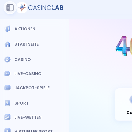
AKTIONEN
STARTSEITE
CASINO
LIVE-CASINO
JACKPOT-SPIELE
SPORT
Ca
LIVE-WETTEN
VIRTUELLER SPORT