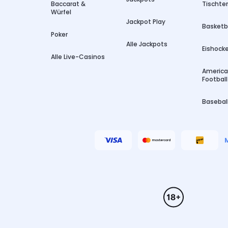
Baccarat &
Tischte
Würfel
Jackpot Play
Basketb
Poker
Alle Jackpots
Eishock
Alle Live-Casinos
Americ
Football
Basebal