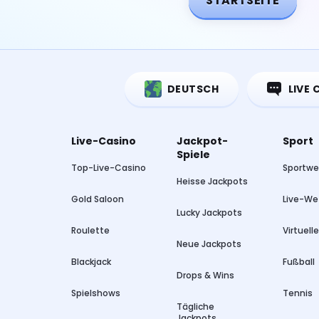
STARTSEITE
DEUTSCH
LIVE 
Live-Casino
Jackpot-
Sport
Spiele
Top-Live-Casino
Sportwe
Heisse Jackpots
Gold Saloon
Live-We
Lucky Jackpots
Roulette
Virtuell
Neue Jackpots
Blackjack
Fußball
Drops & Wins
Spielshows
Tennis
Tägliche
Jackpots