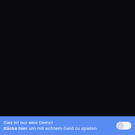
Dies ist nur eine Demo!
Klicke hier
um mit echtem Geld zu spielen.