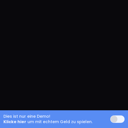
Dies ist nur eine Demo!
Klicke hier
um mit echtem Geld zu spielen.