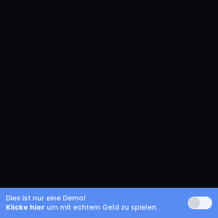
Dies ist nur eine Demo!
Klicke hier
um mit echtem Geld zu spielen.