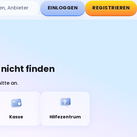
en, Anbieter
EINLOGGEN
REGISTRIEREN
 nicht finden
itte an.
Kasse
Hilfezentrum