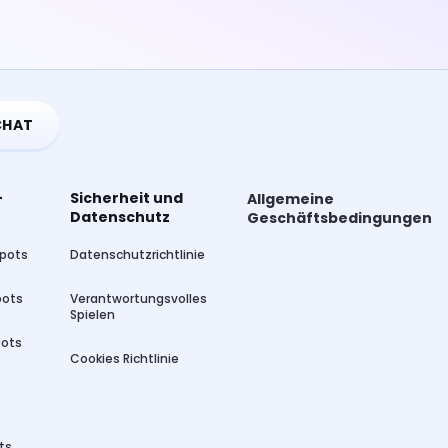
CHAT
-
Sicherheit und
Allgemeine
Datenschutz
Geschäftsbedingungen
kpots
Datenschutzrichtlinie
pots
Verantwortungsvolles
Spielen
pots
Cookies Richtlinie
ts