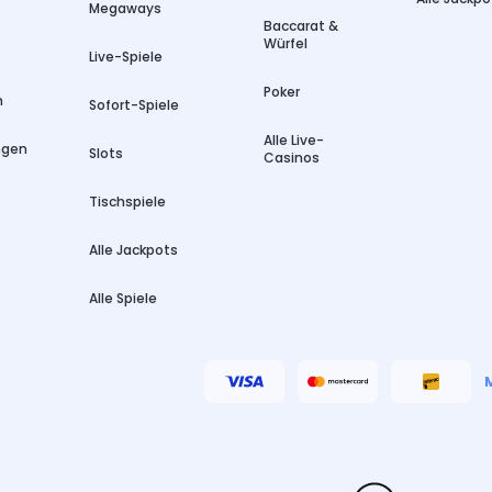
Megaways
Baccarat &
Würfel
Live-Spiele
Poker
n
Sofort-Spiele
Alle Live-
ngen
Slots
Casinos
Tischspiele
Alle Jackpots
Alle Spiele