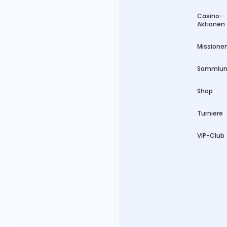
Casino-
Aktionen
Missione
Sammlu
Shop
Turniere
VIP-Club