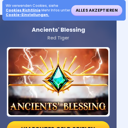
Wir verwenden Cookies, siehe
ALLES AKZEPTIEREN
Cookies Richtlinie
Mehr Infos unter
Cookie-Einstellungen.
Ancients' Blessing
Red Tiger