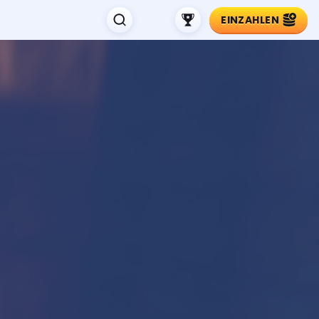
EINZAHLEN