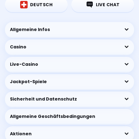
DEUTSCH
LIVE CHAT
Allgemeine Infos
Casino
Live-Casino
Jackpot-Spiele
Sicherheit und Datenschutz
Allgemeine Geschäftsbedingungen
Aktionen