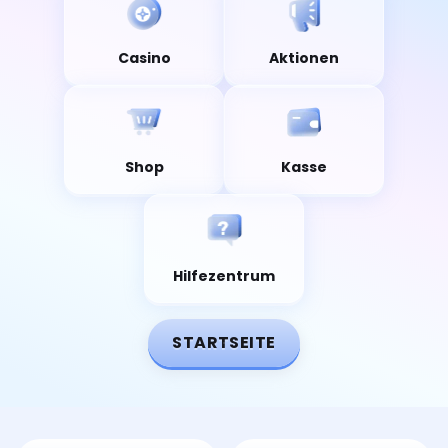
Casino
Aktionen
Shop
Kasse
Hilfezentrum
STARTSEITE