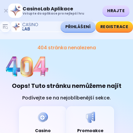
CasinoLab Aplikace
HRAJTE
Vstupte do aplikace pro nejlepší hru
PŘIHLÁŠENÍ
REGISTRACE
404 stránka nenalezena
Oops! Tuto stránku nemůžeme najít
Podívejte se na nejoblíbenější sekce.
Casino
Promoakce