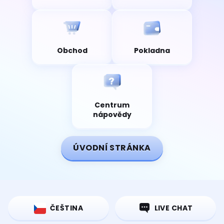
Obchod
Pokladna
Centrum
nápovědy
ÚVODNÍ STRÁNKA
ČEŠTINA
LIVE CHAT