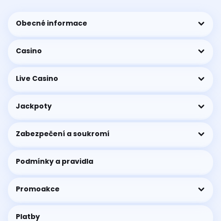
Obecné informace
Casino
Live Casino
Jackpoty
Zabezpečení a soukromí
Podmínky a pravidla
Promoakce
Platby