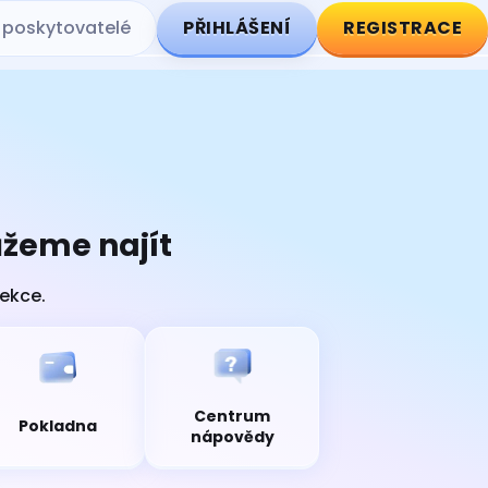
, poskytovatelé
PŘIHLÁŠENÍ
REGISTRACE
žeme najít
sekce.
Centrum
Pokladna
nápovědy