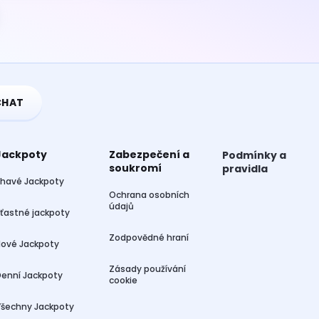
CHAT
Jackpoty
Zabezpečení a
Podmínky a
soukromí
pravidla
havé Jackpoty
Ochrana osobních
údajů
ťastné jackpoty
Zodpovědné hraní
ové Jackpoty
Zásady používání
enní Jackpoty
cookie
šechny Jackpoty