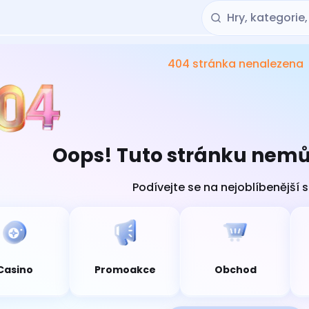
Hry, kategorie
404 stránka nenalezena
Oops! Tuto stránku nemů
Podívejte se na nejoblíbenější 
Casino
Promoakce
Obchod