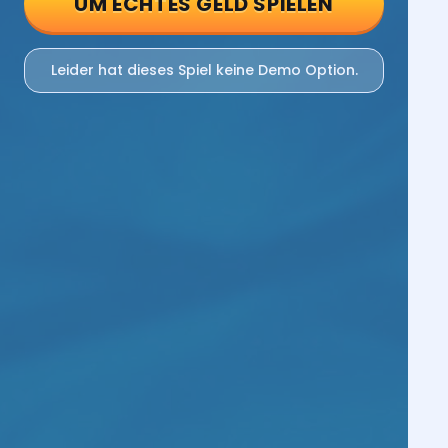
UM ECHTES GELD SPIELEN
Leider hat dieses Spiel keine Demo Option.