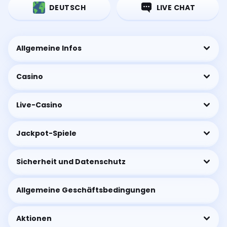
DEUTSCH
LIVE CHAT
Allgemeine Infos
Casino
Live-Casino
Jackpot-Spiele
Sicherheit und Datenschutz
Allgemeine Geschäftsbedingungen
Aktionen