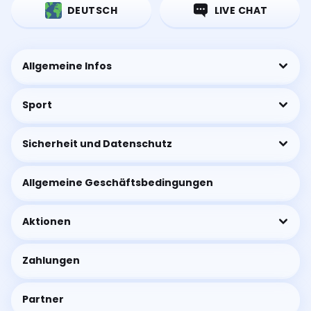
DEUTSCH
LIVE CHAT
Allgemeine Infos
Sport
Sicherheit und Datenschutz
Allgemeine Geschäftsbedingungen
Aktionen
Zahlungen
Partner