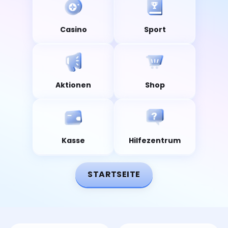
Casino
Sport
Aktionen
Shop
Kasse
Hilfezentrum
STARTSEITE