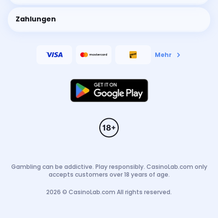
Zahlungen
Mehr
Gambling can be addictive. Play responsibly. CasinoLab.com only
accepts customers over 18 years of age.
2026 © CasinoLab.com All rights reserved.