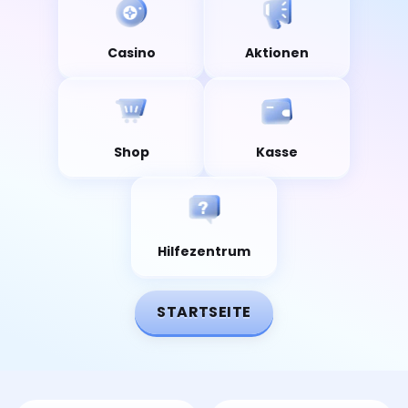
Casino
Aktionen
Shop
Kasse
Hilfezentrum
STARTSEITE