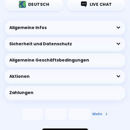
DEUTSCH
LIVE CHAT
Allgemeine Infos
Sicherheit und Datenschutz
Allgemeine Geschäftsbedingungen
Aktionen
Zahlungen
Mehr