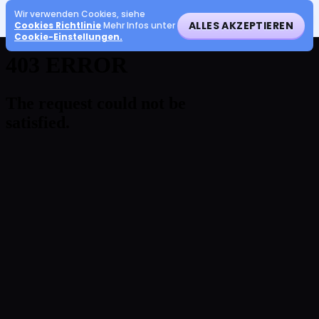
Wir verwenden Cookies, siehe
ALLES AKZEPTIEREN
Cookies Richtlinie
Mehr Infos unter
Cookie-Einstellungen.