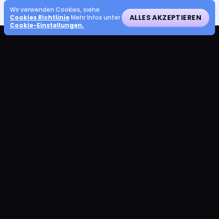
Wir verwenden Cookies, siehe
ALLES AKZEPTIEREN
Cookies Richtlinie
Mehr Infos unter
Cookie-Einstellungen.