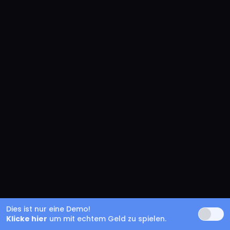
Dies ist nur eine Demo!
Klicke hier
um mit echtem Geld zu spielen.