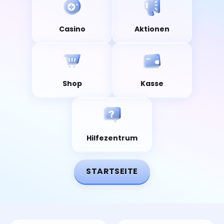
Casino
Aktionen
Shop
Kasse
Hilfezentrum
STARTSEITE