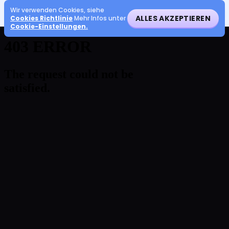
Wir verwenden Cookies, siehe
ALLES AKZEPTIEREN
Cookies Richtlinie
Mehr Infos unter
Cookie-Einstellungen.