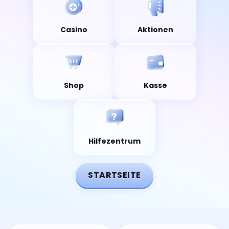
Casino
Aktionen
Shop
Kasse
Hilfezentrum
STARTSEITE