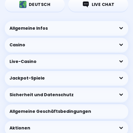
DEUTSCH
LIVE CHAT
Allgemeine Infos
Casino
Live-Casino
Jackpot-Spiele
Sicherheit und Datenschutz
Allgemeine Geschäftsbedingungen
Aktionen