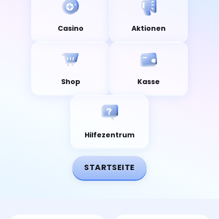
Casino
Aktionen
Shop
Kasse
Hilfezentrum
STARTSEITE