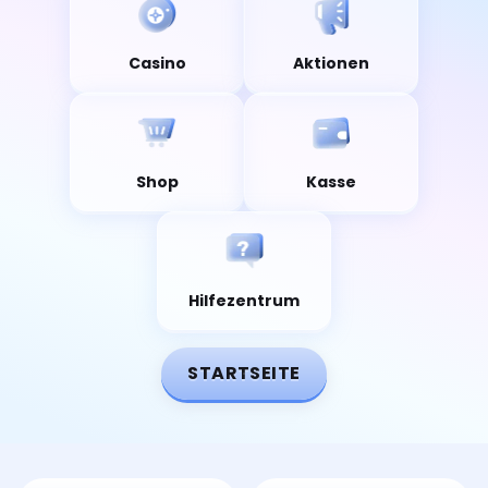
Casino
Aktionen
Shop
Kasse
Hilfezentrum
STARTSEITE