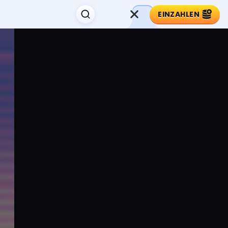
EINZAHLEN