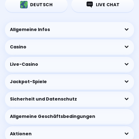
DEUTSCH
LIVE CHAT
Allgemeine Infos
Casino
Live-Casino
Jackpot-Spiele
Sicherheit und Datenschutz
Allgemeine Geschäftsbedingungen
Aktionen