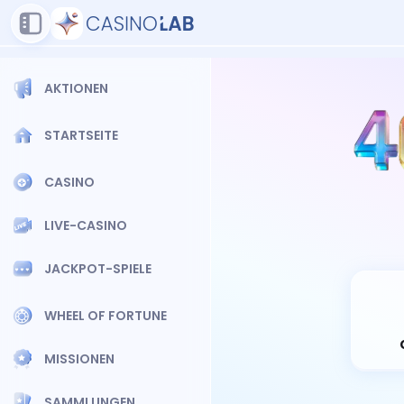
AKTIONEN
STARTSEITE
CASINO
LIVE-CASINO
JACKPOT-SPIELE
WHEEL OF FORTUNE
MISSIONEN
SAMMLUNGEN