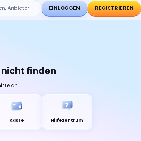
en, Anbieter
EINLOGGEN
REGISTRIEREN
 nicht finden
itte an.
Kasse
Hilfezentrum