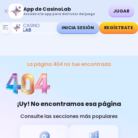
App de CasinoLab
JUGAR
Accede a la app para disfrutar del juego
INICIA SESIÓN
REGÍSTRATE
La página 404 no fue encontrada
¡Uy! No encontramos esa página
Consulte las secciones más populares