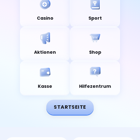
Casino
Sport
Aktionen
Shop
Kasse
Hilfezentrum
STARTSEITE