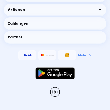
Aktionen
Zahlungen
Partner
Mehr