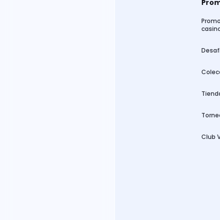
Prom
Promo
casin
Desaf
Colec
Tiend
Torne
Club V