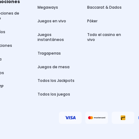
ociones
Megaways
Baccarat & Dados
ciones de
o
Juegos en vivo
Póker
íos
Juegos
Todo el casino en
instantáneos
vivo
ciones
Tragaperras
a
Juegos de mesa
os
Todos los Jackpots
IP
Todos los juegos