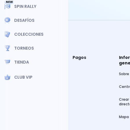
NEW
SPIN RALLY
DESAFÍOS
COLECCIONES
TORNEOS
Pagos
Info
TIENDA
gene
Sobre
CLUB VIP
Centr
Crear
direct
Mapa d