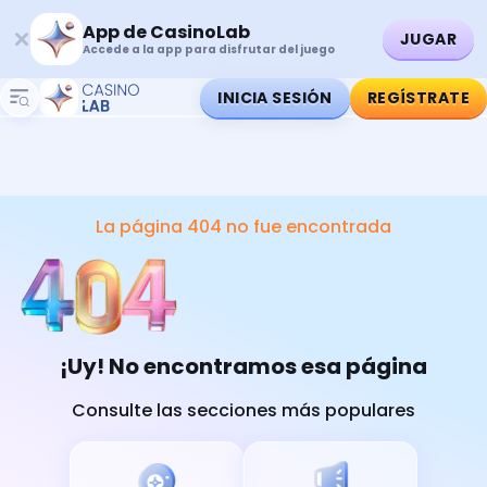
App de CasinoLab
JUGAR
Accede a la app para disfrutar del juego
INICIA SESIÓN
REGÍSTRATE
La página 404 no fue encontrada
¡Uy! No encontramos esa página
Consulte las secciones más populares