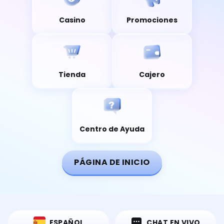
Casino
Promociones
Tienda
Cajero
Centro de Ayuda
PÁGINA DE INICIO
ESPAÑOL
CHAT EN VIVO